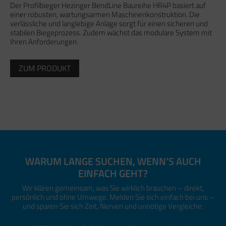
Der Profilbieger Hezinger BendLine Baureihe HR4P basiert auf
einer robusten, wartungsarmen Maschinenkonstruktion. Die
verlässliche und langlebige Anlage sorgt für einen sicheren und
stabilen Biegeprozess. Zudem wächst das modulare System mit
Ihren Anforderungen.
ZUM PRODUKT
WARUM LANGE SUCHEN, WENN’S AUCH
EINFACH GEHT?
Wir klären gemeinsam, was Sie wirklich brauchen – direkt,
persönlich und ohne Umwege. Melden Sie sich einfach bei uns –
und sparen Sie sich Zeit, Nerven und unnötige Vergleiche.