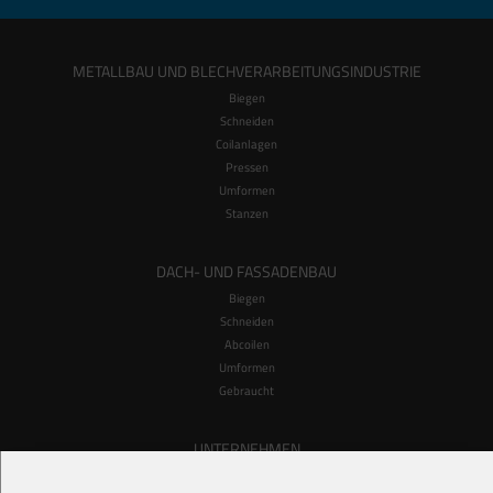
METALLBAU UND BLECHVERARBEITUNGSINDUSTRIE
Biegen
Schneiden
Coilanlagen
Pressen
Umformen
Stanzen
DACH- UND FASSADENBAU
Biegen
Schneiden
Abcoilen
Umformen
Gebraucht
UNTERNEHMEN
Hersteller