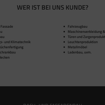
WER IST BEI UNS KUNDE?
 Fassade
Fahrzeugbau
au
Maschinenverkleidung &
bau
Türen und Zargenproduk
gs- und Klimatechnik
Leuchtenproduktion
küchenfertigung
Metallmöbel
schrankbau
Ladenbau, uvm.
decken