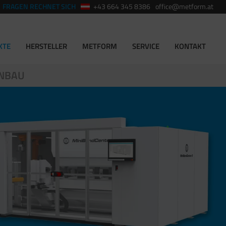
FRAGEN RECHNET SICH
+43 664 345 8386
office@metform.at
KTE
HERSTELLER
METFORM
SERVICE
KONTAKT
ENBAU