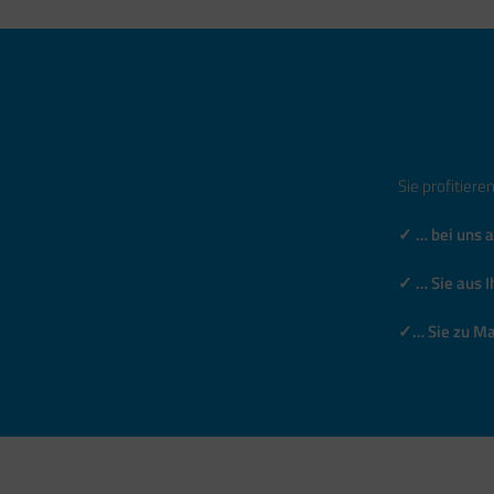
Sie profitiere
✓ … bei uns a
✓
…
Sie aus 
✓…
Sie zu Ma