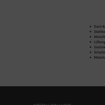
Dach &
Stahlb
Metall
Lüftun
Gastro
Schalt
Metall