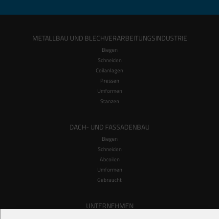
METALLBAU UND BLECHVERARBEITUNGSINDUSTRIE
Biegen
Schneiden
Coilanlagen
Pressen
Umformen
Stanzen
DACH- UND FASSADENBAU
Biegen
Schneiden
Abcoilen
Umformen
Gebraucht
UNTERNEHMEN
Hersteller